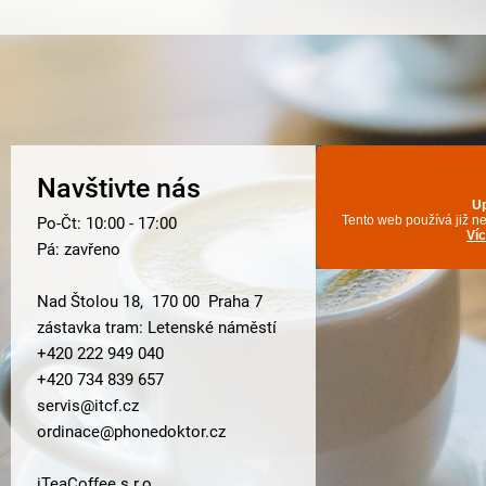
Navštivte nás
Po-Čt: 10:00 - 17:00
Pá: zavřeno
Nad Štolou 18, 170 00 Praha 7
zástavka tram: Letenské náměstí
+420 222 949 040
+420 734 839 657
servis@itcf.cz
ordinace@phonedoktor.cz
iTeaCoffee s.r.o.