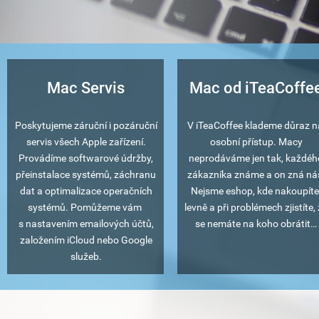
Mac Servis
Mac od iTeaCoffe
Poskytujeme záruční i pozáruční
V iTeaCoffee klademe důraz 
servis všech Apple zařízení.
osobní přístup. Macy
Provádíme softwarové údržby,
neprodáváme jen tak, každéh
přeinstalace systémů, záchranu
zákazníka známe a on zná ná
dat a optimalizace operačních
Nejsme eshop, kde nakoupít
systémů. Pomůžeme vám
levně a při problémech zjistíte,
s nastavením emailových účtů,
se nemáte na koho obrátit…
založením iCloud nebo Google
služeb.