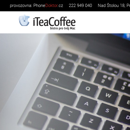
provozovna: Phone
Doktor
.cz 222 949 040 Nad Štolou 18, Prah